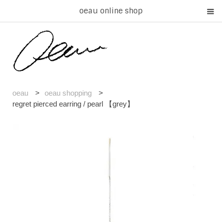
oeau online shop
oeau
>
oeau shopping
>
regret pierced earring / pearl 【grey】