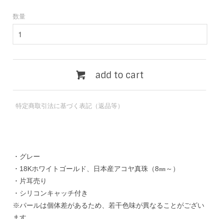
数量
add to cart
特定商取引法に基づく表記（返品等）
・グレー
・18Kホワイトゴールド、日本産アコヤ真珠（8㎜～）
・片耳売り
・シリコンキャッチ付き
※パールは個体差があるため、若干色味が異なることがござい
ます。