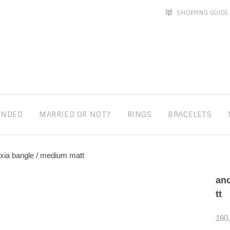
SHOPPING GUIDE
ENDED
MARRIED OR NOT?
RINGS
BRACELETS
xia bangle / medium matt
ano
tt
180