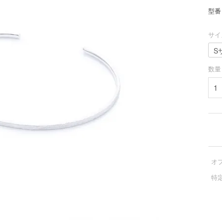
型番
サイ
数量
オ
特