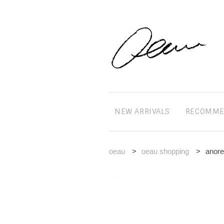
NEW ARRIVALS
RECOMM
oeau
>
oeau shopping
>
anore