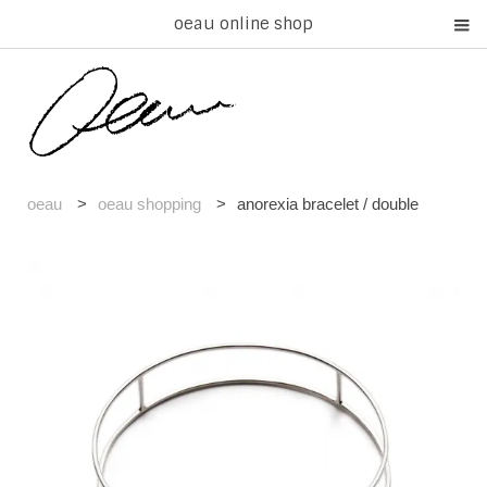
oeau online shop
oeau
>
oeau shopping
>
anorexia bracelet / double