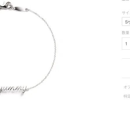
サイ
数量
オ
特