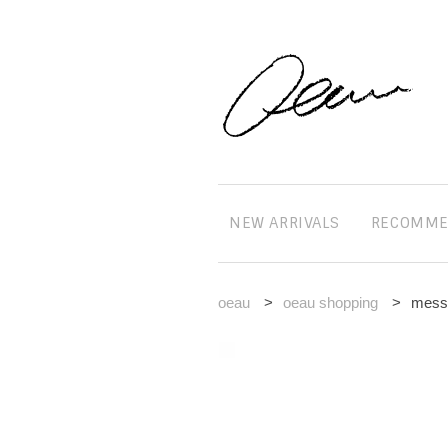
NEW ARRIVALS
RECOMM
oeau
>
oeau shopping
>
mess