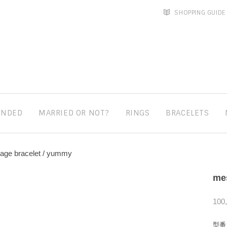
SHOPPING GUIDE
ENDED
MARRIED OR NOT?
RINGS
BRACELETS
age bracelet / yummy
me
100
型番