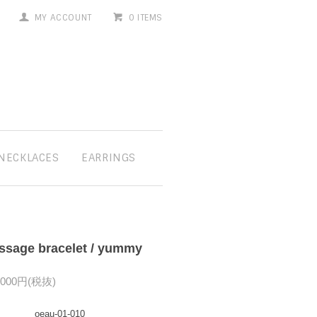
MY ACCOUNT
0 ITEMS
NECKLACES
EARRINGS
ssage bracelet / yummy
,000円(税抜)
oeau-01-010