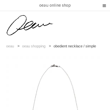
oeau online shop
oeau
>
oeau shopping
>
obedient necklace / simple