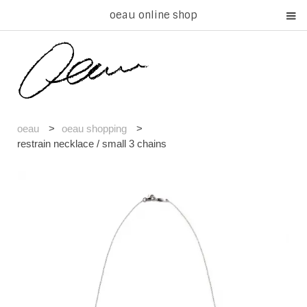
oeau online shop
oeau
>
oeau shopping
>
restrain necklace / small 3 chains