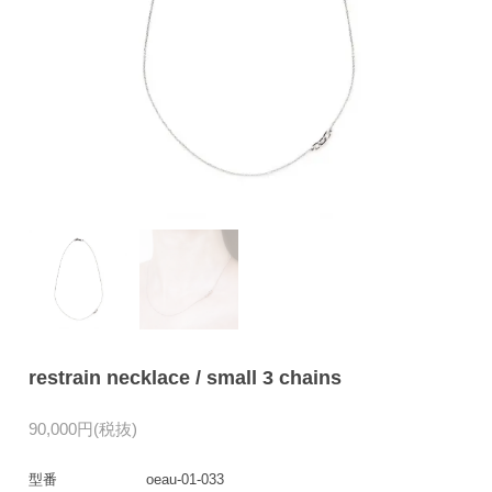
restrain necklace / small 3 chains
90,000円(税抜)
型番
oeau-01-033